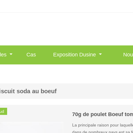
les
Cas
Exposition Dusine
Nou
iscuit soda au boeuf
ud
70g de poulet Boeuf tom
La principale raison pour laquell
dans de nombreux pays est sa fo