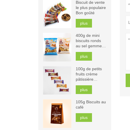
Biscuit de vente
le plus populaire
Bon goûté
plus
400g de mini
biscuits ronds
au sel gemme
au lait
plus
100g de petits
fruits crème
pâtissière
chocolat
cappuccino
plus
orange mangue
biscuits
105g Biscuits au
sandwich
café
plus