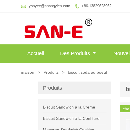

yonyee@shangyicn.com
+86-13829628962

Accueil
Des Produits
Nouvel
maison
>
Produits
>
biscuit soda au boeuf
Produits
b
Biscuit Sandwich à la Crème
cha
Biscuit Sandwich à la Confiture
Macaron Sandwich Cookies