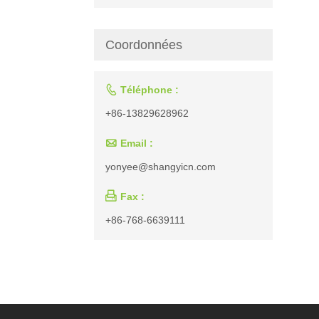
Coordonnées

Téléphone :
+86-13829628962

Email :
yonyee@shangyicn.com

Fax :
+86-768-6639111