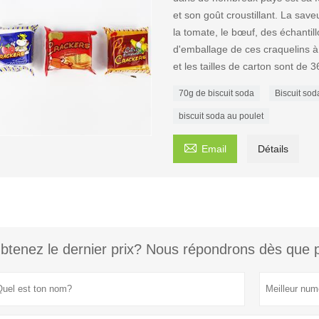
et son goût croustillant. La sav
la tomate, le bœuf, des échantil
d'emballage de ces craquelins à
et les tailles de carton sont de 
70g de biscuit soda
Biscuit sod
biscuit soda au poulet

Email
Détails
btenez le dernier prix? Nous répondrons dès que p