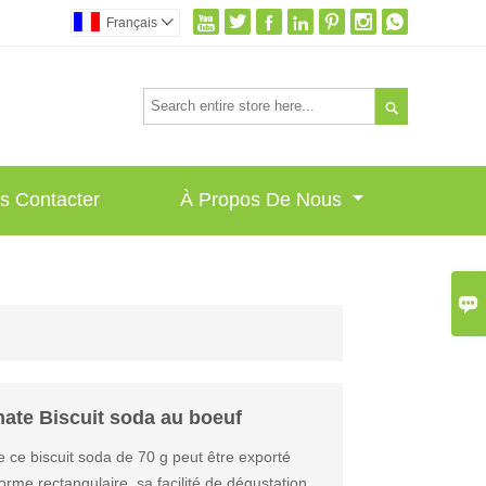







Français


s Contacter
À Propos De Nous

ate Biscuit soda au boeuf
e ce biscuit soda de 70 g peut être exporté
rme rectangulaire, sa facilité de dégustation