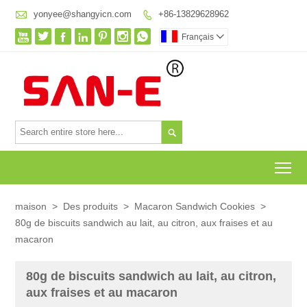

yonyee@shangyicn.com
+86-13829628962








Français


To
maison
>
Des produits
>
Macaron Sandwich Cookies
>
80g de biscuits sandwich au lait, au citron, aux fraises et au
macaron
80g de biscuits sandwich au lait, au citron,
aux fraises et au macaron