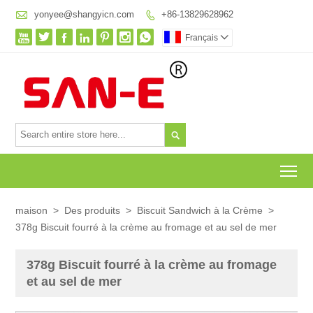

yonyee@shangyicn.com
+86-13829628962








Français


To
maison
>
Des produits
>
Biscuit Sandwich à la Crème
>
378g Biscuit fourré à la crème au fromage et au sel de mer
378g Biscuit fourré à la crème au fromage
et au sel de mer