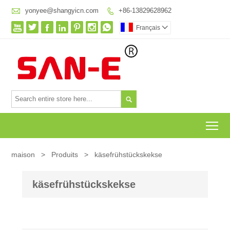

yonyee@shangyicn.com
+86-13829628962








Français


To
maison
>
Produits
>
käsefrühstückskekse
käsefrühstückskekse