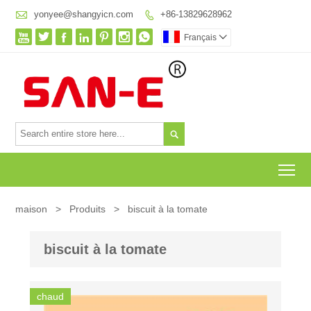

yonyee@shangyicn.com
+86-13829628962








Français


To
maison
>
Produits
>
biscuit à la tomate
biscuit à la tomate
chaud