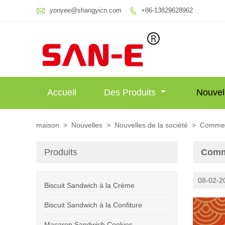

yonyee@shangyicn.com
+86-13829628962

Accueil
Des Produits
Nouvel
maison
>
Nouvelles
>
Nouvelles de la société
>
Commenc
Produits
Comme
08-02-2
Biscuit Sandwich à la Crème
Biscuit Sandwich à la Confiture
Macaron Sandwich Cookies