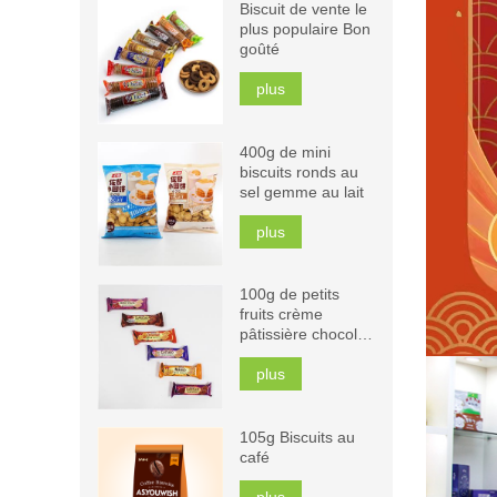
Biscuit de vente le
plus populaire Bon
goûté
plus
400g de mini
biscuits ronds au
sel gemme au lait
plus
100g de petits
fruits crème
pâtissière chocolat
cappuccino orange
mangue biscuits
plus
sandwich
105g Biscuits au
café
plus