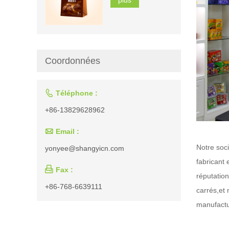
Coordonnées

Téléphone :
+86-13829628962

Email :
Notre soci
yonyee@shangyicn.com
fabricant

Fax :
réputation
+86-768-6639111
carrés
,
et
manufactu